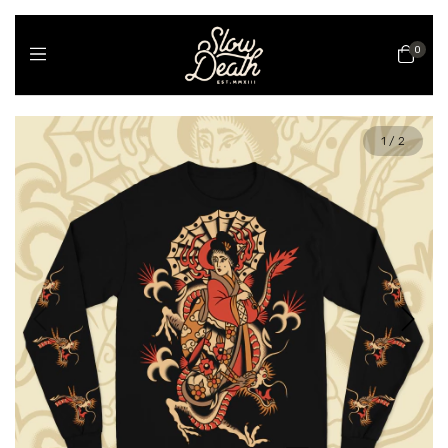
0
1
/
2