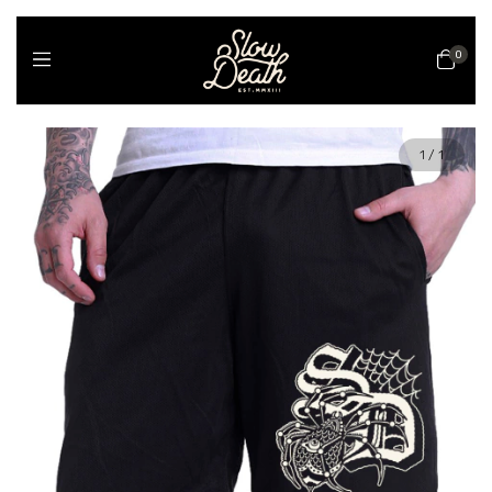
0
1
/
1